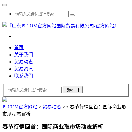
首页
关于我们
贸易动态
贸易资讯
联系我们
J9.COM官方网站
>
贸易动态
>
»
春节行情回首：国际商业取
市场动态解析
春节行情回首：国际商业取市场动态解析