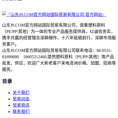
山东J9.COM官方网站国际贸易有限公司，是集塑料原料
（PE/PP/其他）为一体的专业产品服务提供商，以诚信务实，
携手共赢的经营理念深耕细作，十六年砥砺前行，深耕市场服
务客户。
山东J9.COM官方网站国际贸易有限公司联系电话：86-0531-
81699680 18605312460,提供塑料原料（PE/PP/其他）等产品
批发、供应，欢迎广大新老客户来电咨询价格、加盟、招商等
服务。
目录
关于我们
贸易动态
贸易资讯
联系我们