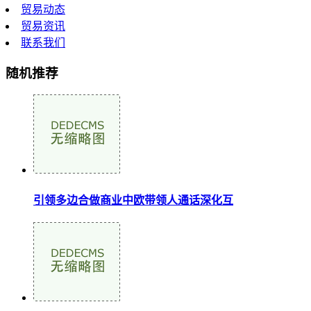
贸易动态
贸易资讯
联系我们
随机推荐
引领多边合做商业中欧带领人通话深化互