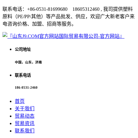
联系电话：+86-0531-81699680 18605312460 , 我司提供塑料
原料（PE/PP/其他）等产品批发、供应，欢迎广大新老客户来
电咨询价格、加盟、招商等服务。
公司地址
中国，山东，济南
联系电话
186-0531-2460
首页
关于我们
贸易动态
贸易资讯
联系我们