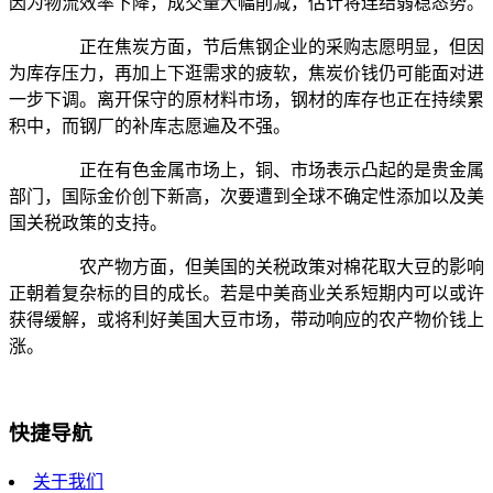
因为物流效率下降，成交量大幅削减，估计将连结弱稳态势。
正在焦炭方面，节后焦钢企业的采购志愿明显，但因
为库存压力，再加上下逛需求的疲软，焦炭价钱仍可能面对进
一步下调。离开保守的原材料市场，钢材的库存也正在持续累
积中，而钢厂的补库志愿遍及不强。
正在有色金属市场上，铜、市场表示凸起的是贵金属
部门，国际金价创下新高，次要遭到全球不确定性添加以及美
国关税政策的支持。
农产物方面，但美国的关税政策对棉花取大豆的影响
正朝着复杂标的目的成长。若是中美商业关系短期内可以或许
获得缓解，或将利好美国大豆市场，带动响应的农产物价钱上
涨。
快捷导航
关于我们