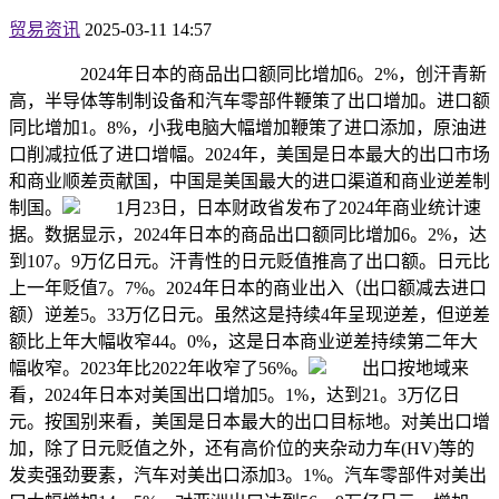
贸易资讯
2025-03-11 14:57
2024年日本的商品出口额同比增加6。2%，创汗青新
高，半导体等制制设备和汽车零部件鞭策了出口增加。进口额
同比增加1。8%，小我电脑大幅增加鞭策了进口添加，原油进
口削减拉低了进口增幅。2024年，美国是日本最大的出口市场
和商业顺差贡献国，中国是美国最大的进口渠道和商业逆差制
制国。
1月23日，日本财政省发布了2024年商业统计速
据。数据显示，2024年日本的商品出口额同比增加6。2%，达
到107。9万亿日元。汗青性的日元贬值推高了出口额。日元比
上一年贬值7。7%。2024年日本的商业出入（出口额减去进口
额）逆差5。33万亿日元。虽然这是持续4年呈现逆差，但逆差
额比上年大幅收窄44。0%，这是日本商业逆差持续第二年大
幅收窄。2023年比2022年收窄了56%。
出口按地域来
看，2024年日本对美国出口增加5。1%，达到21。3万亿日
元。按国别来看，美国是日本最大的出口目标地。对美出口增
加，除了日元贬值之外，还有高价位的夹杂动力车(HV)等的
发卖强劲要素，汽车对美出口添加3。1%。汽车零部件对美出