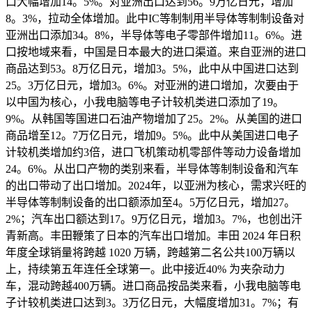
口大幅增加14。5%。对亚洲出口达到56。9万亿日元，增加
8。3%，拉动全体增加。此中IC等制制用半导体等制制设备对
亚洲出口添加34。8%，半导体等电子零部件增加11。6%。进
口按地域来看，中国是日本最大的进口渠道。来自亚洲的进口
商品达到53。8万亿日元，增加3。5%，此中从中国进口达到
25。3万亿日元，增加3。6%。对亚洲的进口增加，次要由于
以中国为核心，小我电脑等电子计较机类进口添加了19。
9%。从韩国等国进口石油产物增加了25。2%。从美国的进口
商品增至12。7万亿日元，增加9。5%。此中从美国进口电子
计较机类增加约3倍，进口飞机策动机零部件等动力设备增加
24。6%。从出口产物的类别来看，半导体等制制设备和汽车
的出口带动了出口增加。2024年，以亚洲为核心，需求兴旺的
半导体等制制设备的出口额添加至4。5万亿日元，增加27。
2%；汽车出口额达到17。9万亿日元，增加3。7%，也创出汗
青新高。丰田鞭策了日本的汽车出口增加。丰田 2024 年日积
年度全球销量将跨越 1020 万辆，跨越第二名公共100万辆以
上，持续第五年连任全球第一。此中接近40% 为夹杂动力
车，混动跨越400万辆。进口商品按品类来看，小我电脑等电
子计较机类进口达到3。3万亿日元，大幅度增加31。7%；有