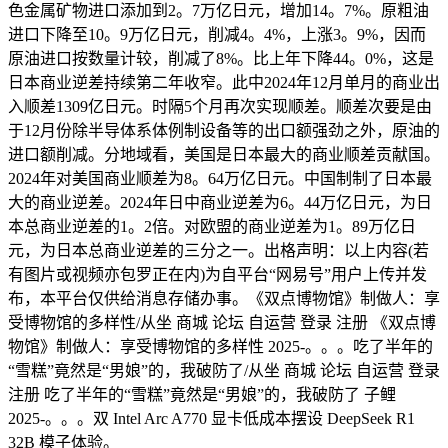
色金属矿物进口添加到2。7万亿日元，增加14。7%。原粗油
进口下降至10。9万亿日元，削减4。4%，上涨3。9%，因而
原油进口按数量计较，削减了8%。比上年下降44。0%，这是
日本商业逆差持续第二年收窄。此中2024年12月单月的商业出
入顺差1309亿日元。时隔5个月再次实现顺差。顺差次要是由
于12月份除半导体系体例制设备等的出口额强劲之外，原油的
进口额削减。分地域看，美国是日本最大的商业顺差贡献国。
2024年对美国商业顺差为8。64万亿日元。中国制制了日本最
大的商业逆差。2024年日中商业逆差为6。44万亿日元，为日
本总商业逆差的1。2倍。对欧盟的商业逆差为1。89万亿日
元，为日本总商业逆差的三分之一。出格声明：以上内容(若
有图片或视频亦包罗正在内)为自平台“网易号”用户上传并发
布，本平台仅供给消息存储办事。《双点博物馆》制做人：享
受博物馆的多样性/从坐 商城 论坛 自运营 登录 注册 《双点博
物馆》制做人：享受博物馆的多样性 2025-。。。吃了半年的
“雪糕”竟然是“男娘”的，我破防了/从坐 商城 论坛 自运营 登录
注册 吃了半年的“雪糕”竟然是“男娘”的，我破防了 子鲤
2025-。。。双 Intel Arc A770 显卡低成本摆设 DeepSeek R1
32B 模子体验。