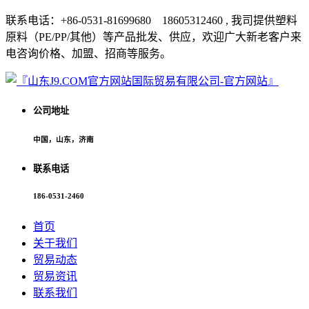
联系电话：+86-0531-81699680 18605312460 , 我司提供塑料
原料（PE/PP/其他）等产品批发、供应，欢迎广大新老客户来
电咨询价格、加盟、招商等服务。
公司地址
中国，山东，济南
联系电话
186-0531-2460
首页
关于我们
贸易动态
贸易资讯
联系我们