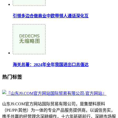
引领多边合做商业中欧带领人通话深化互
海关总署：2024年全年我国进出口总值达
热门标签
山东J9.COM官方网站国际贸易有限公司，是集塑料原料
（PE/PP/其他）为一体的专业产品服务提供商，以诚信务实，
携手共赢的经营理念深耕细作，十六年砥砺前行，深耕市场服