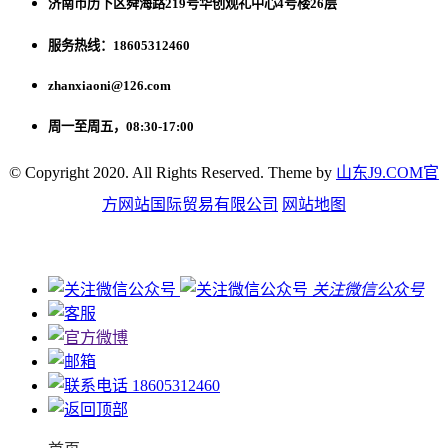
济南市历下区舜海路219号华创观礼中心4号楼26层
服务热线：18605312460
zhanxiaoni@126.com
周一至周五，08:30-17:00
© Copyright 2020. All Rights Reserved. Theme by
山东J9.COM官
方网站国际贸易有限公司
网站地图
关注微信公众号
18605312460