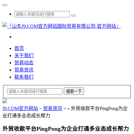
首页
关于我们
贸易动态
贸易资讯
联系我们
J9.COM官方网站
>
贸易资讯
>
»
外贸收款平台PingPong为企
业打通多业态成长帮力
外贸收款平台PingPong为企业打通多业态成长帮力