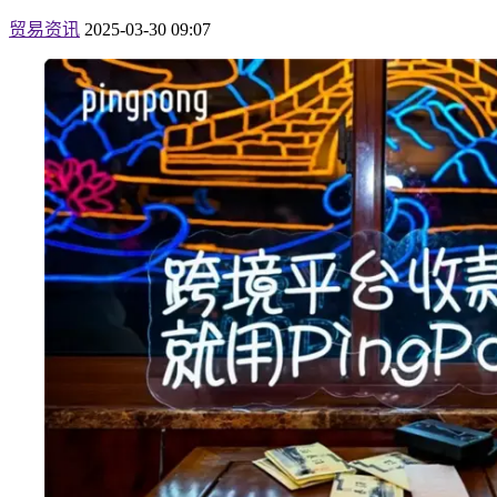
贸易资讯
2025-03-30 09:07