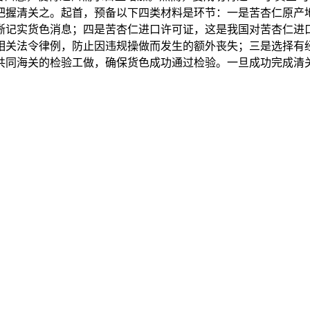
把握清关之。起首，预备以下四类材料是环节：一是苦杏仁原产
晰记实货色消息；四是苦杏仁进口许可证，这是我国对苦杏仁进
相关法令律例，防止因违规操做而发生的额外丧失；三是选择有
共同海关的检验工做，确保货色成功通过检验。一旦成功完成清