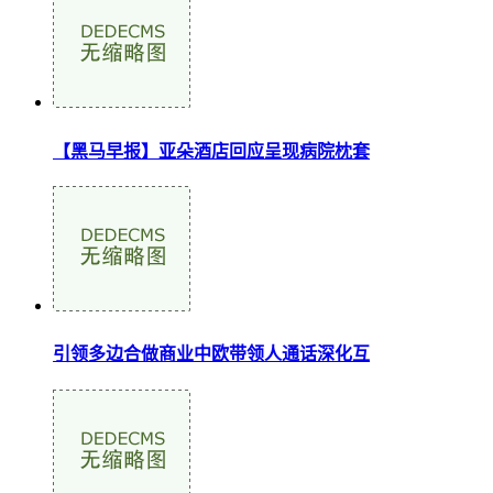
【黑马早报】亚朵酒店回应呈现病院枕套
引领多边合做商业中欧带领人通话深化互