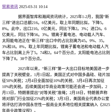
贸易资讯
2025-03-31 10:14
据界面智库和瀚闻资讯统计，2025年1-2月，我国“新
三样”进出口总额216。6亿美元，取上年同期比拟，下降5。
8%。此中，出口210。0亿美元，同比下降2。3%；进口6。6
亿美元，同比下降56。3%。锂离子蓄电池、电动载人汽车、
太阳能电池正在“新三样”出口中的占比别离为45。9%、35。
3%和18。8%，取上年同期比拟，锂离子蓄电池和电动载人汽
车占比别离上升了5。74和2。64个百分点，太阳能电池占比则
下降了8。38个百分点。
2025年以来，“新三样”第一大出口目标地美国进一步
提高了关税壁垒，1月1日起，美国正式对中国多晶硅、硅片加
征50%关税；2月4日全面加征10%的关税、3月4日再次加征
10%的关税。后续美国对华商业政策可能还会进一步加码，2
月13日，特朗普提出“对等关税”准绳；2月18日，特朗普声称
将对部门行业加征25%的关税；3月3日，美国商业代表办公室
将评估打消中国永世性一般商业关系地位相关提案纳入《2025
年商业政策议程》。