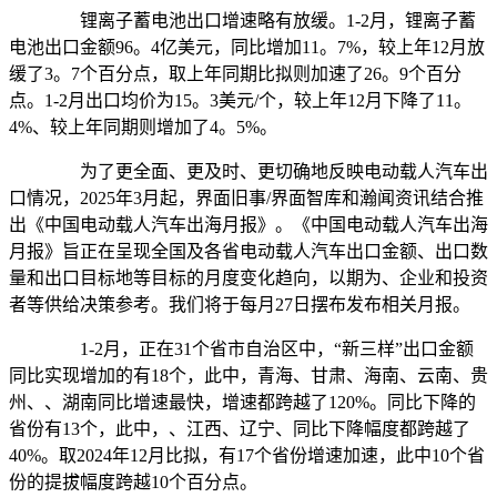
锂离子蓄电池出口增速略有放缓。1-2月，锂离子蓄
电池出口金额96。4亿美元，同比增加11。7%，较上年12月放
缓了3。7个百分点，取上年同期比拟则加速了26。9个百分
点。1-2月出口均价为15。3美元/个，较上年12月下降了11。
4%、较上年同期则增加了4。5%。
为了更全面、更及时、更切确地反映电动载人汽车出
口情况，2025年3月起，界面旧事/界面智库和瀚闻资讯结合推
出《中国电动载人汽车出海月报》。《中国电动载人汽车出海
月报》旨正在呈现全国及各省电动载人汽车出口金额、出口数
量和出口目标地等目标的月度变化趋向，以期为、企业和投资
者等供给决策参考。我们将于每月27日摆布发布相关月报。
1-2月，正在31个省市自治区中，“新三样”出口金额
同比实现增加的有18个，此中，青海、甘肃、海南、云南、贵
州、、湖南同比增速最快，增速都跨越了120%。同比下降的
省份有13个，此中，、江西、辽宁、同比下降幅度都跨越了
40%。取2024年12月比拟，有17个省份增速加速，此中10个省
份的提拔幅度跨越10个百分点。