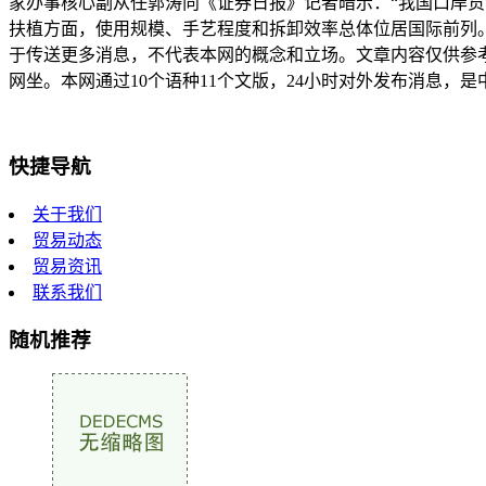
家办事核心副从任郭涛向《证券日报》记者暗示：“我国口岸
扶植方面，使用规模、手艺程度和拆卸效率总体位居国际前列
于传送更多消息，不代表本网的概念和立场。文章内容仅供参
网坐。本网通过10个语种11个文版，24小时对外发布消息，
快捷导航
关于我们
贸易动态
贸易资讯
联系我们
随机推荐