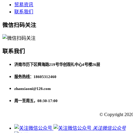
贸易资讯
联系我们
微信扫码关注
联系我们
济南市历下区舜海路219号华创观礼中心4号楼26层
服务热线：18605312460
zhanxiaoni@126.com
周一至周五，08:30-17:00
© Copyright 2020
关注微信公众号