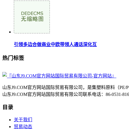
引领多边合做商业中欧带领人通话深化互
热门标签
山东J9.COM官方网站国际贸易有限公司，是集塑料原料（P
山东J9.COM官方网站国际贸易有限公司联系电话：86-0531-8
目录
关于我们
贸易动态