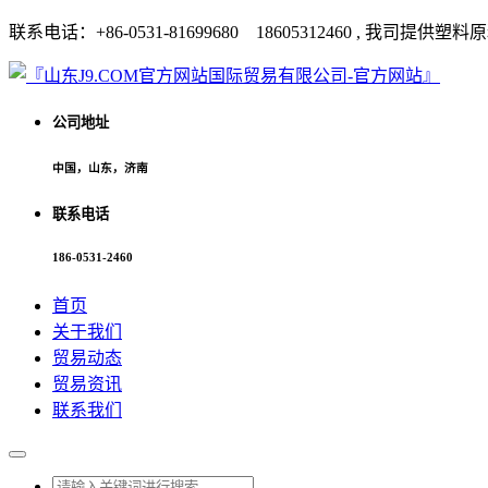
联系电话：+86-0531-81699680 18605312460 
公司地址
中国，山东，济南
联系电话
186-0531-2460
首页
关于我们
贸易动态
贸易资讯
联系我们