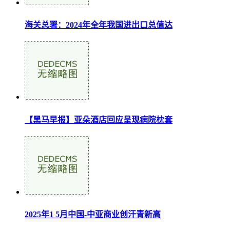
海关总署：2024年全年我国进出口总值达
【黑马早报】亚朵酒店回应呈现病院枕套
2025年1 5月中国-中亚商业创汗青新高