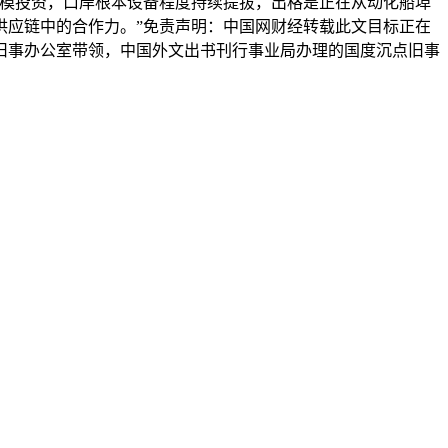
规模投资，口岸根本设备程度持续提拔，出格是正在从动化船埠
供应链中的合作力。”免责声明：中国网财经转载此文目标正在
旧事办公室带领，中国外文出书刊行事业局办理的国度沉点旧事