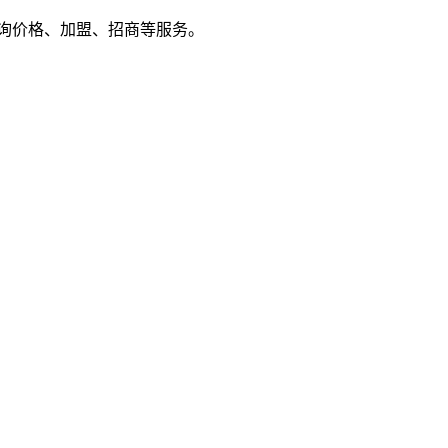
户来电咨询价格、加盟、招商等服务。