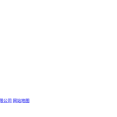
有限公司
网站地图