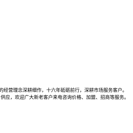
共赢的经营理念深耕细作，十六年砥砺前行，深耕市场服务客户。
）等产品批发、供应，欢迎广大新老客户来电咨询价格、加盟、招商等服务。