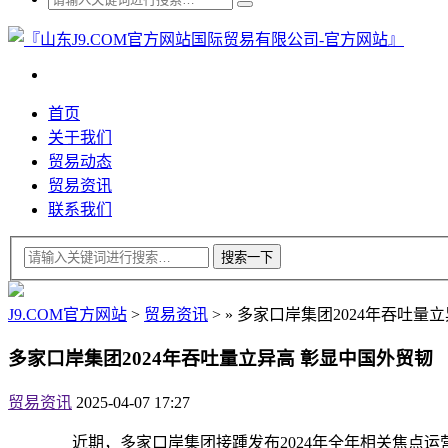
首页
关于我们
贸易动态
贸易资讯
联系我们
J9.COM官方网站
>
贸易资讯
>
»
多家口岸集团2024年吞吐量
多家口岸集团2024年吞吐量立异高 彰显中国外贸韧
贸易资讯
2025-04-07 17:27
近期，多家口岸集团接踵发布2024年全年相关焦点运